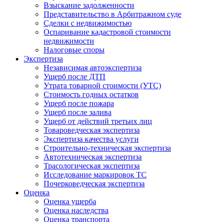
Взыскание задолженности
Представительство в Арбитражном суде
Сделки с недвижимостью
Оспаривание кадастровой стоимости
недвижимости
Налоговые споры
Экспертиза
Независимая автоэкспертиза
Ущерб после ДТП
Утрата товарной стоимости (УТС)
Стоимость годных остатков
Ущерб после пожара
Ущерб после залива
Ущерб от действий третьих лиц
Товароведческая экспертиза
Экспертиза качества услуги
Строительно-техническая экспертиза
Автотехническая экспертиза
Трасологическая экспертиза
Исследование маркировок ТС
Почерковедческая экспертиза
Оценка
Оценка ущерба
Оценка наследства
Оценка транспорта