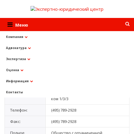
Меню
Компания
Адвокатура
О компании
Реквизиты
Экспертиза
Реквизиты
Оценка
Информация
Адрес:
125480, город Москва, ул. Героев
Панфиловцев, д.27 корпус 1, эт/пом/
Контакты
ком 1/3/3
Телефон:
(495) 789-2928
Факс:
(495) 789-2928
Полное
Общество с ограниченной