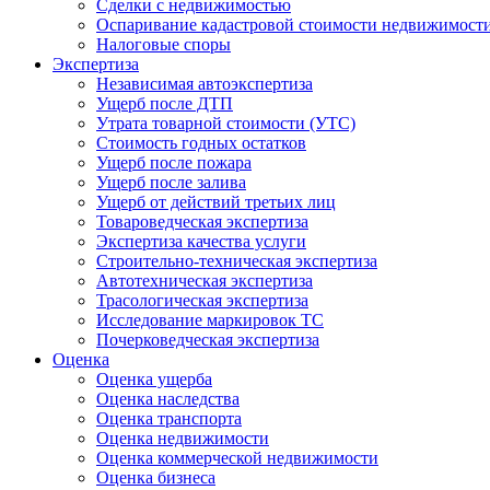
Сделки с недвижимостью
Оспаривание кадастровой стоимости недвижимост
Налоговые споры
Экспертиза
Независимая автоэкспертиза
Ущерб после ДТП
Утрата товарной стоимости (УТС)
Стоимость годных остатков
Ущерб после пожара
Ущерб после залива
Ущерб от действий третьих лиц
Товароведческая экспертиза
Экспертиза качества услуги
Строительно-техническая экспертиза
Автотехническая экспертиза
Трасологическая экспертиза
Исследование маркировок ТС
Почерковедческая экспертиза
Оценка
Оценка ущерба
Оценка наследства
Оценка транспорта
Оценка недвижимости
Оценка коммерческой недвижимости
Оценка бизнеса