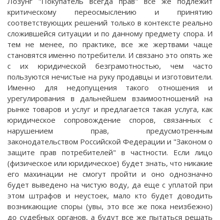
Лозунг "Покупатель всегда прав" все же подлежит
критическому переосмыслению и принятию
соответствующих решений только в контексте реально
сложившейся ситуации и по данному предмету спора. И
тем не менее, по практике, все же жертвами чаще
становятся именно потребители. И связано это опять же
с их юридической безграмотностью, чем часто
пользуются нечистые на руку продавцы и изготовители.
Именно для недопущения такого отношения и
урегулирования в дальнейшем взаимоотношений на
рынке товаров и услуг и предлагается такая услуга, как
юридическое сопровождение споров, связанных с
нарушением прав, предусмотренным
законодательством Российской Федерации и "Законом о
защите прав потребителей" в частности. Если лицо
(физическое или юридическое) будет знать, что никакие
его махинации не смогут пройти и оно однозначно
будет выведено на чистую воду, да еще с уплатой при
этом штрафов и неустоек, мало кто будет доводить
возникающие споры (увы, это все же пока неизбежно)
до судебных органов, а будут все же пытаться решать